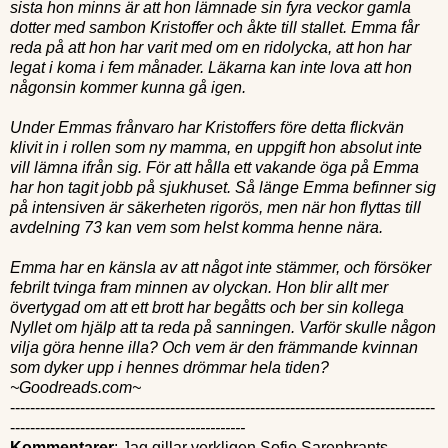
sista hon minns är att hon lämnade sin fyra veckor gamla
dotter med sambon Kristoffer och åkte till stallet. Emma får
reda på att hon har varit med om en ridolycka, att hon har
legat i koma i fem månader. Läkarna kan inte lova att hon
någonsin kommer kunna gå igen.
Under Emmas frånvaro har Kristoffers före detta flickvän
klivit in i rollen som ny mamma, en uppgift hon absolut inte
vill lämna ifrån sig. För att hålla ett vakande öga på Emma
har hon tagit jobb på sjukhuset. Så länge Emma befinner sig
på intensiven är säkerheten rigorös, men när hon flyttas till
avdelning 73 kan vem som helst komma henne nära.
Emma har en känsla av att något inte stämmer, och försöker
febrilt tvinga fram minnen av olyckan. Hon blir allt mer
övertygad om att ett brott har begåtts och ber sin kollega
Nyllet om hjälp att ta reda på sanningen. Varför skulle någon
vilja göra henne illa? Och vem är den främmande kvinnan
som dyker upp i hennes drömmar hela tiden?
~Goodreads.com~
-------------------------------------------------------------------------------------
-----------------------------------
------------
Kommentarer
: Jag gillar verkligen Sofie Sarenbrants