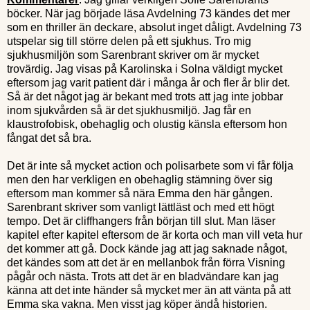
böcker. När jag började läsa Avdelning 73 kändes det mer
som en thriller än deckare, absolut inget dåligt. Avdelning 73
utspelar sig till större delen på ett sjukhus. Tro mig
sjukhusmiljön som Sarenbrant skriver om är mycket
trovärdig. Jag visas på Karolinska i Solna väldigt mycket
eftersom jag varit patient där i många år och fler år blir det.
Så är det något jag är bekant med trots att jag inte jobbar
inom sjukvården så är det sjukhusmiljö. Jag får en
klaustrofobisk, obehaglig och olustig känsla eftersom hon
fångat det så bra.
Det är inte så mycket action och polisarbete som vi får följa
men den har verkligen en obehaglig stämning över sig
eftersom man kommer så nära Emma den här gången.
Sarenbrant skriver som vanligt lättläst och med ett högt
tempo. Det är cliffhangers från början till slut. Man läser
kapitel efter kapitel eftersom de är korta och man vill veta hur
det kommer att gå. Dock kände jag att jag saknade något,
det kändes som att det är en mellanbok från förra Visning
pågår och nästa. Trots att det är en bladvändare kan jag
känna att det inte händer så mycket mer än att vänta på att
Emma ska vakna. Men visst jag köper ändå historien.